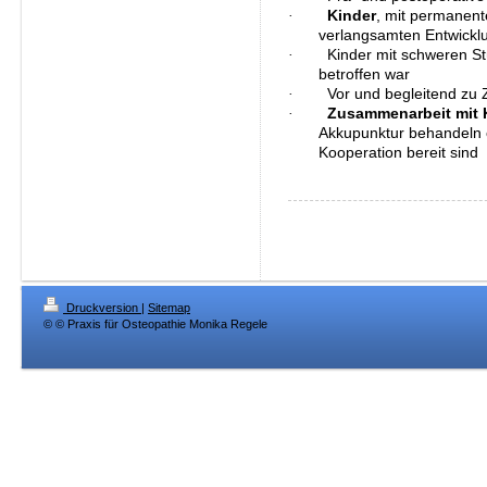
·
Kinder
, mit permanent
verlangsamten Entwickl
·
Kinder mit schweren S
betroffen war
·
Vor und begleitend zu
·
Zusammenarbeit mit 
Akkupunktur behandeln 
Kooperation bereit sind
Druckversion
|
Sitemap
© © Praxis für Osteopathie Monika Regele