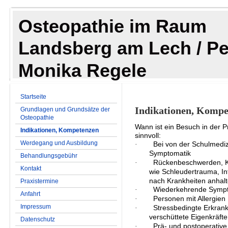
Osteopathie im Raum
Landsberg am Lech / P
Monika Regele
Startseite
Indikationen, Kompe
Grundlagen und Grundsätze der
Osteopathie
Wann ist ein Besuch in der P
Indikationen, Kompetenzen
sinnvoll:
Werdegang und Ausbildung
·
Bei von der Schulmediz
Symptomatik
Behandlungsgebühr
·
Rückenbeschwerden, Ko
Kontakt
wie
Schleudertrauma, In
nach Krankheiten anhalte
Praxistermine
·
Wiederkehrende Sympto
Anfahrt
·
Personen mit Allergien
Impressum
·
Stressbedingte Erkran
verschüttete Eigenkräft
Datenschutz
·
Prä- und postoperative