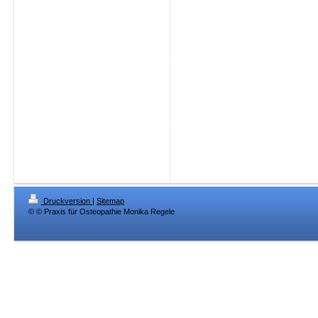
Druckversion
|
Sitemap
© © Praxis für Osteopathie Monika Regele